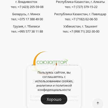
г. Владивосток
Республика Казахстан, г. Алматы
тел.:
+7 (423) 205-59-08
тел.:
+7 (727) 379-15-22
Беларусь, г. Минск
Республика Казахстан, г. Павлодар
тел.:
+375 17 388 49 00
тел.:
+7 (7182) 62-06-50
Грузия, г. Тбилиси
Узбекистан, г. Ташкент
тел.:
+995 577 38 11 88
тел.:
+7 (998 71) 202-30-00
Пользуясь сайтом, вы
соглашаетесь с
8-800-333-00-89
использованием cookies,
аналитики и
политикой
office@soyuzopttorg.com
конфиденциальности
© 1999-2026 ООО "Союзоптторг"
Хорошо
Политика конфиденциальности
↑