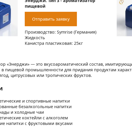
Энерджи. Тип 3 - ароматизатор
пищевой
Отправить заявку
Производство: Symrise (Германия)
Жидкость
Канистра пластиковая: 25кг
ор «Энерджи» — это вкусоароматический состав, имитирующий
 в пищевой промышленности для придания продуктам характер
ягод, цитрусовых или тропических фруктов.
и
етические и спортивные напитки
ованные безалкогольные напитки
ады и холодные чаи
етические коктейли с алкоголем
ие напитки с фруктовыми вкусами