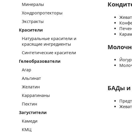
Кондит
Минералы
Хондропротекторы
Жеват
Экстракты
Конфе
Печен
Красители
Карам
Натуральные красители и
красящие ингредиенты
Молочн
Синтетические красители
Йогур
Гелеобразователи
Молоч
Агар
Альгинат
БАДы и
Желатин
Каррагинаны
Предт
Пектин
Жеват
Загустители
Камеди
КМЦ