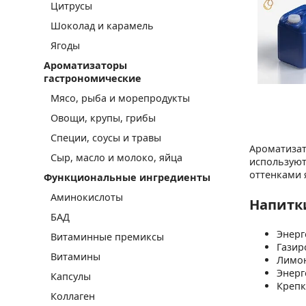
Цитрусы
Шоколад и карамель
Ягоды
Ароматизаторы
гастрономические
Мясо, рыба и морепродукты
Овощи, крупы, грибы
Специи, соусы и травы
Ароматизат
Сыр, масло и молоко, яйца
используют
оттенками 
Функциональные ингредиенты
Аминокислоты
Напитк
БАД
Энерг
Витаминные премиксы
Газир
Витамины
Лимон
Энерг
Капсулы
Крепк
Коллаген