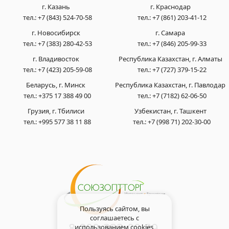
г. Казань
г. Краснодар
тел.:
+7 (843) 524-70-58
тел.:
+7 (861) 203-41-12
г. Новосибирск
г. Самара
тел.:
+7 (383) 280-42-53
тел.:
+7 (846) 205-99-33
г. Владивосток
Республика Казахстан, г. Алматы
тел.:
+7 (423) 205-59-08
тел.:
+7 (727) 379-15-22
Беларусь, г. Минск
Республика Казахстан, г. Павлодар
тел.:
+375 17 388 49 00
тел.:
+7 (7182) 62-06-50
Грузия, г. Тбилиси
Узбекистан, г. Ташкент
тел.:
+995 577 38 11 88
тел.:
+7 (998 71) 202-30-00
Пользуясь сайтом, вы
соглашаетесь с
8-800-333-00-89
использованием cookies,