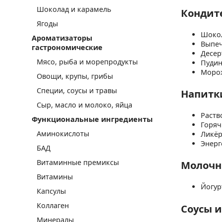
Шоколад и карамель
Кондит
Ягоды
Шокол
Ароматизаторы
Выпеч
гастрономические
Десер
Мясо, рыба и морепродукты
Пудин
Морож
Овощи, крупы, грибы
Специи, соусы и травы
Напитк
Сыр, масло и молоко, яйца
Раств
Функциональные ингредиенты
Горяч
Аминокислоты
Ликёр
Энерг
БАД
Витаминные премиксы
Молочн
Витамины
Йогур
Капсулы
Коллаген
Соусы 
Минералы