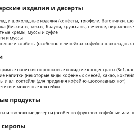
ерские изделия и десерты
ад и шоколадные изделия (конфеты, трюфели, батончики, шо
ка (бисквиты, кексы, брауни, круассаны, печенье, пирожные, 
тные кремы, муссы и суфле
ги и муссы
еное и сорбеты (особенно в линейках кофейно-шоколадных в
и
оримые напитки: порошковые и жидкие концентраты (3в1, ка
ие напитки (некоторые виды кофейных смесей, какао, коктейл
ы и ал. коктейли (для придания кофейно-шоколадных нот)
етики и молочные коктейли
ые продукты
ты и творожные десерты (особенно фруктово-кофейные или 
и сиропы