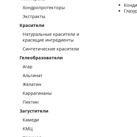
Конди
Хондропротекторы
Глазу
Экстракты
Красители
Натуральные красители и
красящие ингредиенты
Синтетические красители
Гелеобразователи
Агар
Альгинат
Желатин
Каррагинаны
Пектин
Загустители
Камеди
КМЦ