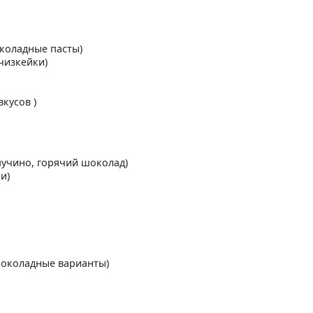
коладные пасты)
чизкейки)
кусов )
пучино, горячий шоколад)
и)
шоколадные варианты)