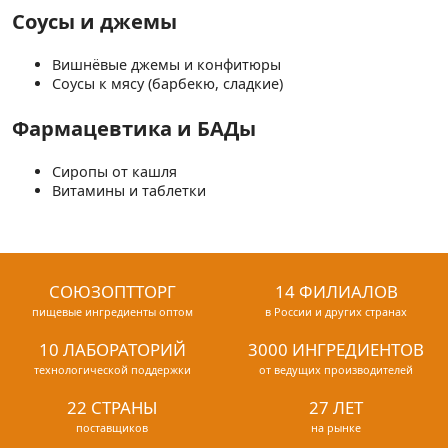
Соусы и джемы
Вишнёвые джемы и конфитюры
Соусы к мясу (барбекю, сладкие)
Фармацевтика и БАДы
Сиропы от кашля
Витамины и таблетки
СОЮЗОПТТОРГ
14 ФИЛИАЛОВ
пищевые ингредиенты оптом
в России и других странах
10 ЛАБОРАТОРИЙ
3000 ИНГРЕДИЕНТОВ
технологической поддержки
от ведущих производителей
22 СТРАНЫ
27 ЛЕТ
поставщиков
на рынке