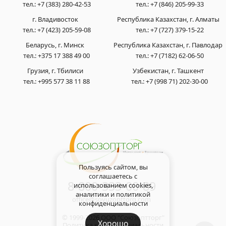
тел.:
+7 (383) 280-42-53
тел.:
+7 (846) 205-99-33
г. Владивосток
Республика Казахстан, г. Алматы
тел.:
+7 (423) 205-59-08
тел.:
+7 (727) 379-15-22
Беларусь, г. Минск
Республика Казахстан, г. Павлодар
тел.:
+375 17 388 49 00
тел.:
+7 (7182) 62-06-50
Грузия, г. Тбилиси
Узбекистан, г. Ташкент
тел.:
+995 577 38 11 88
тел.:
+7 (998 71) 202-30-00
Пользуясь сайтом, вы
соглашаетесь с
8-800-333-00-89
использованием cookies,
аналитики и
политикой
office@soyuzopttorg.com
конфиденциальности
© 1999-2026 ООО "Союзоптторг"
Хорошо
Политика конфиденциальности