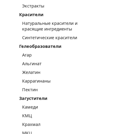
Экстракты
Красители
Натуральные красители и
красящие ингредиенты
Синтетические красители
Гелеобразователи
Агар
Альгинат
Желатин
Каррагинаны
Пектин
Загустители
Камеди
КМЦ
Крахмал
МКЦ