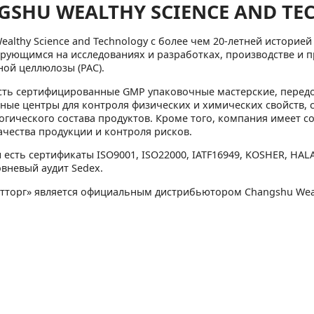
GSHU WEALTHY SCIENCE AND T
ealthy Science and Technology с более чем 20-летней истори
рующимся на исследованиях и разработках, производстве и 
ой целлюлозы (PAC).
есть сертифицированные GMP упаковочные мастерские, пере
ные центры для контроля физических и химических свойств, 
гического состава продуктов. Кроме того, компания имеет с
ачества продукции и контроля рисков.
 есть сертификаты ISO9001, ISO22000, IATF16949, KOSHER, HAL
вневый аудит Sedex.
тторг» является официальным дистрибьютором Changshu Wealth