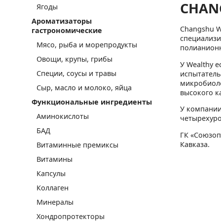
CHAN
Ягоды
Ароматизаторы
Changshu W
гастрономические
специализи
Мясо, рыба и морепродукты
полианионн
Овощи, крупы, грибы
У Wealthy 
Специи, соусы и травы
испытатель
микробиоло
Сыр, масло и молоко, яйца
высокого к
Функциональные ингредиенты
У компании
Аминокислоты
четырехуро
БАД
ГК «Союзоп
Кавказа.
Витаминные премиксы
Витамины
Капсулы
Коллаген
Минералы
Хондропротекторы